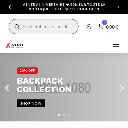
VENTE ANNIVERSAIRE ❤️ 50% SUR TOUTE LA
BOUTIQUE ! | UTILISEZ LE CODE DC50
Recherche
0
de
Panier
0,00
€
produits
20% OFF
BACKPACK
COLLECTION
SHOP NOW