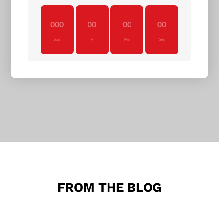
:
:
:
000
00
00
00
Jour
H
Min
Sec
FROM THE BLOG